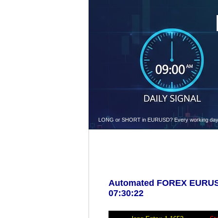
LONG or SHORT in EURUSD? Every working day at 9.
Automated FOREX EURUSD 
07:30:22