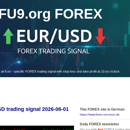
FU9.org FOREX
oo - specific FOREX trading signal with stop loss and take profit at 10.oo o'clock
trading signal 2026-06-01
This FOREX site in German
https://www.forex-um-neun.de
Daily FOREX newsletter
Get our daily
free
FOREX trading sign