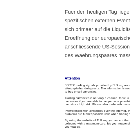
Fuer den heutigen Tag lieg
spezifischen externen Event
sich primaer auf die Liquid
Eroeffnung der europaeisch
anschliessende US-Session
des Waehrungspaares massg
Attention
FOREX trading signals provided by FU9.org are 
Wertpapierhandelsgesetz. The information is not
to buy or sell currencies.
Trading currencies is not only a chance, there is
currencies if you are able to compensate possible
contains a high risk. Please also trade with mone
Interferences with availability over the internet, av
problems are further possible risks when trading 
By using the website of FU9.org you accept that F
collected with a maximum care. It's your responsib
your trades.