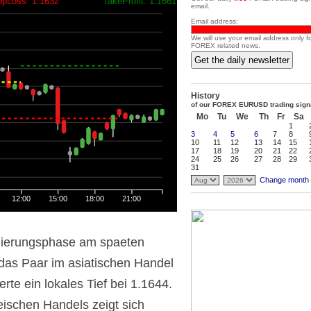
opLoss: 1.1632
TakeProfit: 1.1661
email.
Email address:
We will use your email address only f
FOREX related news.
Get the daily newsletter
History
of our FOREX EURUSD trading sign
Mo
Tu
We
Th
Fr
Sa
1
3
4
5
6
7
8
10
11
12
13
14
15
17
18
19
20
21
22
24
25
26
27
28
29
31
Change month
12:00
15:00
18:00
21:00
idierungsphase am spaeten
das Paar im asiatischen Handel
rte ein lokales Tief bei 1.1644.
ischen Handels zeigt sich