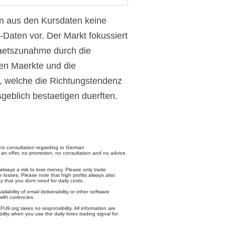
en aus den Kursdaten keine
-Daten vor. Der Markt fokussiert
itaetszunahme durch die
en Maerkte und die
, welche die Richtungstendenz
eblich bestaetigen duerften.
no consultation regarding to German
 an offer, no promotion, no consultation and no advice
 always a risk to lose money. Please only trade
 losses. Please note that high profits always also
y that you dont need for daily costs.
ailability of email deliverability or other software
with currencies.
U9.org takes no responsibility. All information are
ility when you use the daily forex trading signal for