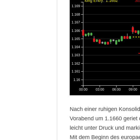
long Entry: 1.1652
St
1.169
1.168
1.167
1.166
1.165
1.164
1.163
1.162
1.161
1.16
00:00
03:00
06:00
09:00
Nach einer ruhigen Konsol
Vorabend um 1.1660 geriet 
leicht unter Druck und markie
Mit dem Beginn des europae